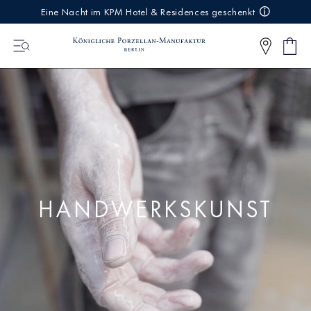
IREKT
Eine Nacht im KPM Hotel & Residences geschenkt
ZUM
NHALT
Ware
0
Artikel
HANDWERKSKUNST