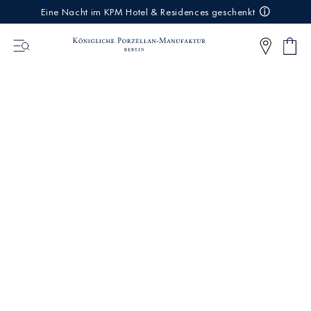
IREKT
Eine Nacht im KPM Hotel & Residences geschenkt
ZUM
NHALT
Ware
0
Artikel