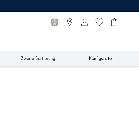
Wunschliste
Warenkorb
0
Artikel
Zweite Sortierung
Konfigurator