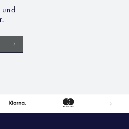
n und
r.