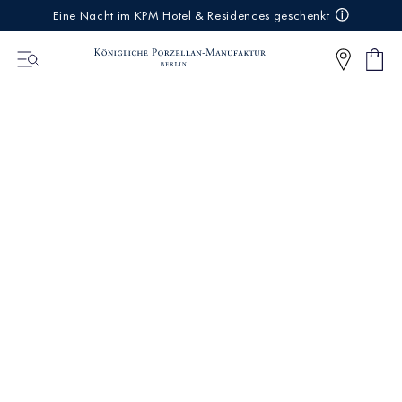
IREKT
Eine Nacht im KPM Hotel & Residences geschenkt
ZUM
NHALT
Ware
0
Artikel