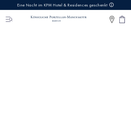
IREKT
Eine Nacht im KPM Hotel & Residences geschenkt
ZUM
NHALT
Ware
0
Artikel