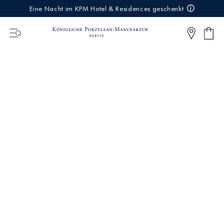
IREKT
Eine Nacht im KPM Hotel & Residences geschenkt
ZUM
NHALT
Ware
0
Artikel