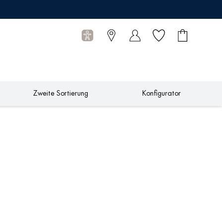
Wunschliste
Warenkorb
0
Artikel
Zweite Sortierung
Konfigurator