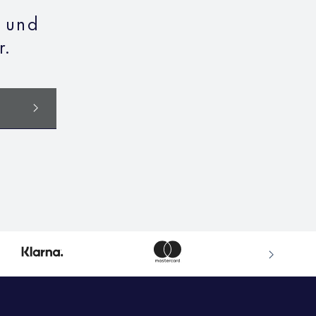
n und
r.