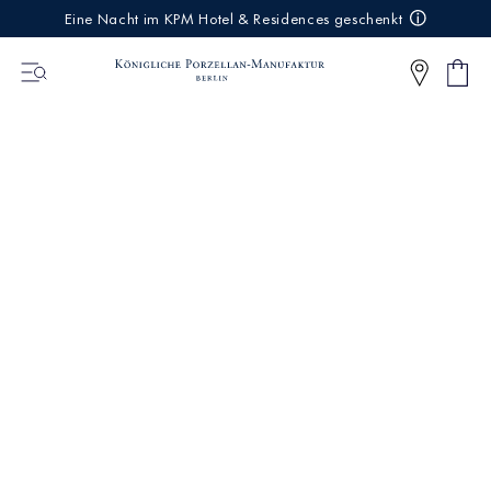
IREKT
Eine Nacht im KPM Hotel & Residences geschenkt
ZUM
NHALT
Ware
0
Artikel