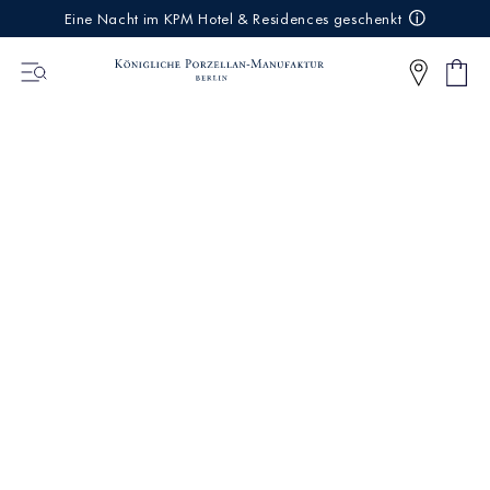
IREKT
Eine Nacht im KPM Hotel & Residences geschenkt
ZUM
NHALT
Ware
0
Artikel