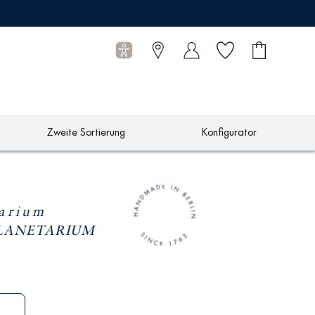
Wunschliste
Warenkorb
0
Artikel
Zweite Sortierung
Konfigurator
tarium
PLANETARIUM