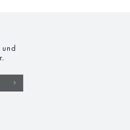
n und
r.