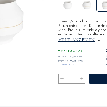
Dieses Windlicht ist im Rahm
Braun entstanden. Die faszin
Mark Braun zum Anlass gen
entwickelt. Den Gestalter und
Dinge, die mit viel Aufmerks
MEHR ANZEIGEN
Können gefertigt werden. Dies
war Grundlage für die gemein
limitierte Serie in minimalisti
VERFÜGBAR
Lieferzeit 2-4 Werktage
Preise inkl. MwSt.; zzgl.
Versandkosten
Verringere
Erhöhe
die
die
Menge
Menge
für
für
Windlicht
Windlicht