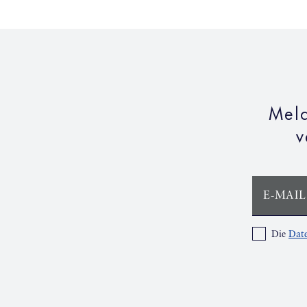
Meld
v
E-MAIL
Die
Date