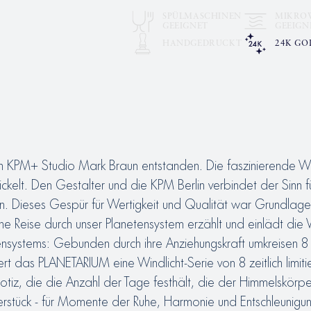
.
SPÜLMASCHINEN
MIKRO
GEEIGNET
GEEIGN
HANDGEDRUCKT
24K GO
G
on KPM+ Studio Mark Braun entstanden. Die faszinierende W
t. Den Gestalter und die KPM Berlin verbindet der Sinn für
 Dieses Gespür für Wertigkeit und Qualität war Grundlage 
e eine Reise durch unser Planetensystem erzählt und einlädt d
tensystems: Gebunden durch ihre Anziehungskraft umkreisen 8
tiert das PLANETARIUM eine Windlicht-Serie von 8 zeitlich lim
 Notiz, die die Anzahl der Tage festhält, die der Himmelskör
tück - für Momente der Ruhe, Harmonie und Entschleunigun