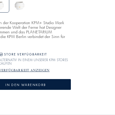
en der Kooperation KPM+ Studio Mark
ierende Welt der Ferne hat Designer
ommen und das PLANETARIUM
 die KPM Berlin verbindet der Sinn für
amkeit und hohem handwerklichen
es Gespür für Wertigkeit und Qualität
same Arbeit. Entstanden ist eine
schem Design, die eine Reise durch un
STORE VERFÜGBARKEIT
ALTERNATIV IN EINEM UNSERER KPM STORES
KAUFEN
VERFÜGBARKEIT ANZEIGEN
IN DEN WARENKORB