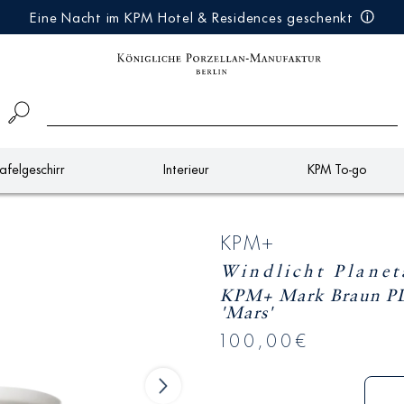
Eine Nacht im KPM Hotel & Residences geschenkt
afelgeschirr
Interieur
KPM To-go
KPM+
Windlicht Plane
KPM+ Mark Braun 
'Mars'
100,00€