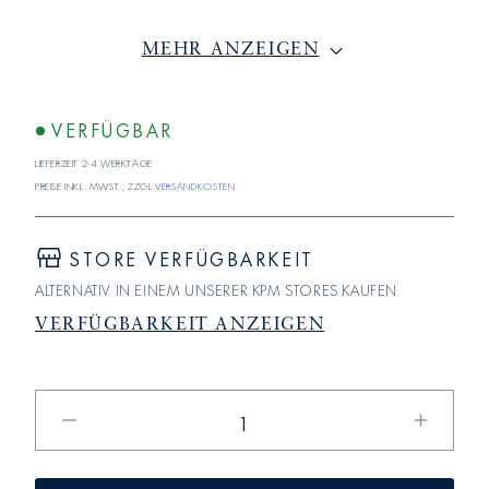
MEHR ANZEIGEN
VERFÜGBAR
Lieferzeit 2-4 Werktage
Preise inkl. MwSt.; zzgl.
Versandkosten
STORE VERFÜGBARKEIT
ALTERNATIV IN EINEM UNSERER KPM STORES KAUFEN
VERFÜGBARKEIT ANZEIGEN
Verringere
Erhöhe
die
die
Menge
Menge