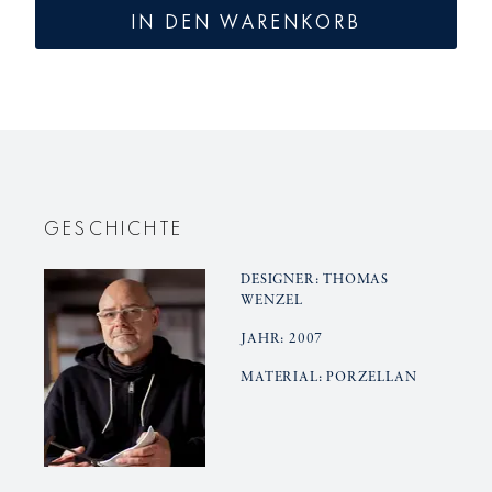
für
für
IN DEN WARENKORB
Weihnachtszapfen
Weihnac
GESCHICHTE
DESIGNER: THOMAS
WENZEL
JAHR: 2007
MATERIAL: PORZELLAN