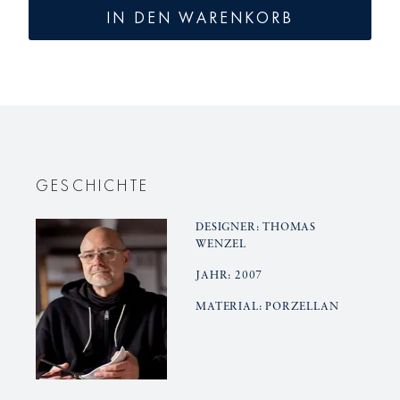
für
für
IN DEN WARENKORB
Weihnachtskugel
Weihnach
GESCHICHTE
DESIGNER: THOMAS
WENZEL
JAHR: 2007
MATERIAL: PORZELLAN