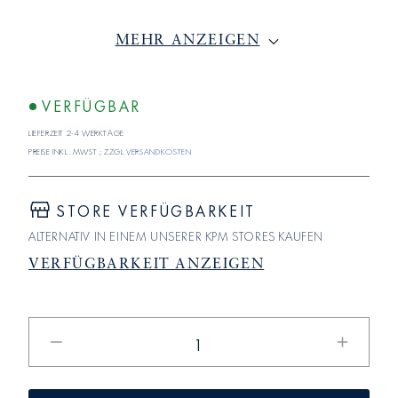
MEHR ANZEIGEN
VERFÜGBAR
Lieferzeit 2-4 Werktage
Preise inkl. MwSt.; zzgl.
Versandkosten
STORE VERFÜGBARKEIT
ALTERNATIV IN EINEM UNSERER KPM STORES KAUFEN
VERFÜGBARKEIT ANZEIGEN
Verringere
Erhöhe
die
die
Menge
Menge