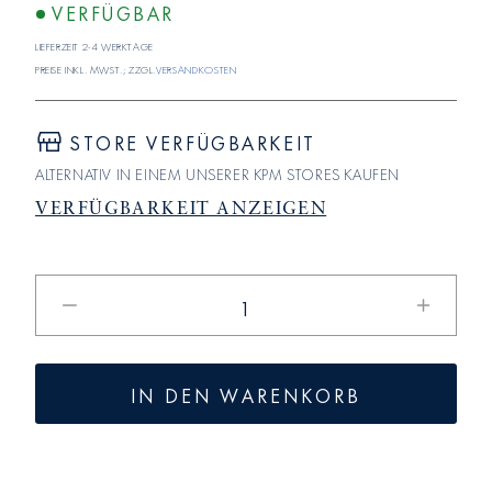
VERFÜGBAR
Lieferzeit 2-4 Werktage
Preise inkl. MwSt.; zzgl.
Versandkosten
STORE VERFÜGBARKEIT
ALTERNATIV IN EINEM UNSERER KPM STORES KAUFEN
VERFÜGBARKEIT ANZEIGEN
Verringere
Erhöhe
die
die
Menge
Menge
für
für
IN DEN WARENKORB
URBINO
URBINO
Keksdose
Keksdos
Deckel
Deckel