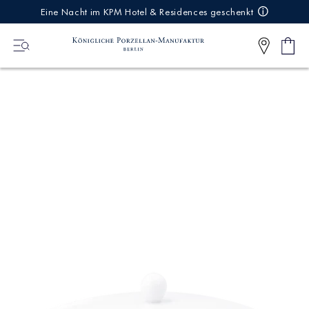
IREKT
Eine Nacht im KPM Hotel & Residences geschenkt
ZUM
NHALT
Ware
0
Artikel