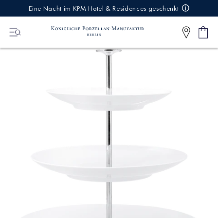
IREKT
Eine Nacht im KPM Hotel & Residences geschenkt
ZUM
NHALT
Ware
0
Artikel