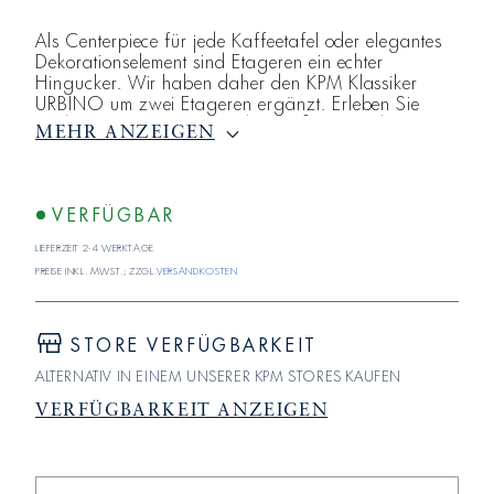
Als Centerpiece für jede Kaffeetafel oder elegantes
Dekorationselement sind Etageren ein echter
Hingucker. Wir haben daher den KPM Klassiker
URBINO um zwei Etageren ergänzt. Erleben Sie
moderne Stilsicherheit mit der großen, aus drei
MEHR ANZEIGEN
Servierebenen bestehenden, URBINO Etagere.
VERFÜGBAR
Lieferzeit 2-4 Werktage
Preise inkl. MwSt.; zzgl.
Versandkosten
STORE VERFÜGBARKEIT
ALTERNATIV IN EINEM UNSERER KPM STORES KAUFEN
VERFÜGBARKEIT ANZEIGEN
Verringere
Erhöhe