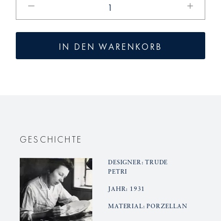
die
die
Menge
Menge
für
für
IN DEN WARENKORB
URBINO
URBINO
Etagere,
Etagere,
groß
groß
GESCHICHTE
DESIGNER: TRUDE
PETRI
JAHR: 1931
MATERIAL: PORZELLAN