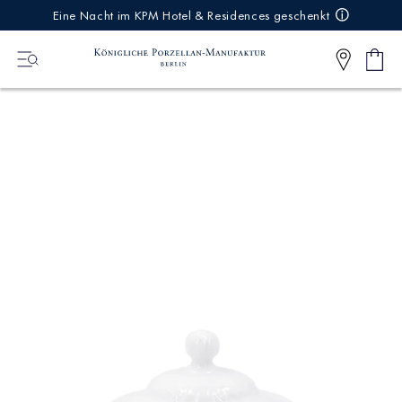
IREKT
Eine Nacht im KPM Hotel & Residences geschenkt
ZUM
NHALT
Ware
0
Artikel