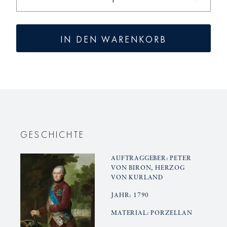
die
die
Menge
Menge
für
für
IN DEN WARENKORB
KURLAND
KURLAN
Zuckerdose,
Zuckerdo
groß
groß
Deckel
Deckel
GESCHICHTE
AUFTRAGGEBER: PETER
VON BIRON, HERZOG
VON KURLAND
JAHR: 1790
MATERIAL: PORZELLAN