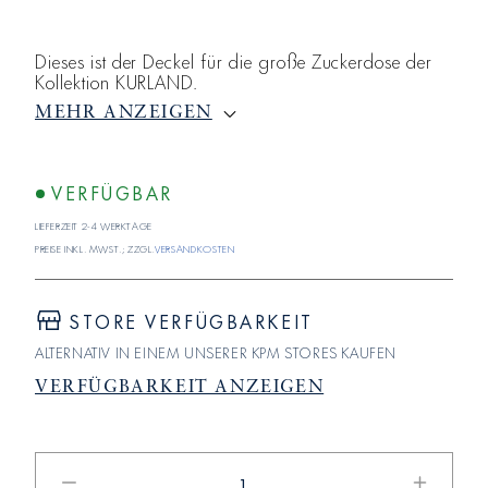
Dieses ist der Deckel für die große Zuckerdose der
Kollektion KURLAND.
MEHR ANZEIGEN
VERFÜGBAR
Lieferzeit 2-4 Werktage
Preise inkl. MwSt.; zzgl.
Versandkosten
STORE VERFÜGBARKEIT
ALTERNATIV IN EINEM UNSERER KPM STORES KAUFEN
VERFÜGBARKEIT ANZEIGEN
Verringere
Erhöhe