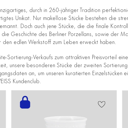
inzigartiges, durch in 260-jähriger Tradition perfekti
rtigtes Unikat. Nur makellose Stücke bestehen die str
rnannt. Doch auch jene Stücke, die die finale Kontroll
ie Geschichte des Berliner Porzellans, sowie der Man
für den edlen Werkstoff zum Leben erweckt haben.
te-Sortierung-Verkaufs zum attraktiven Preisvorteil e
keit, unsere besonderen Stücke der zweiten Sortieru
Zugangsdaten an, um unseren kuratierten Einzelstücken
 WEISS Kundenclub.