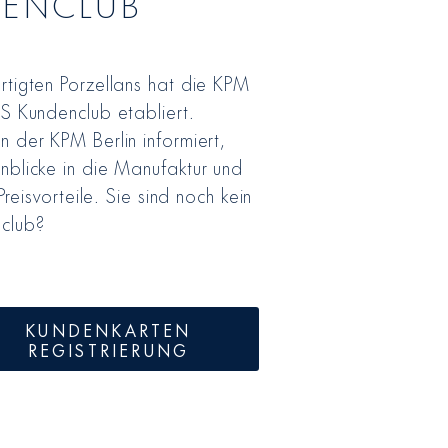
DENCLUB
rtigten Porzellans hat die KPM
SS Kundenclub etabliert.
n der KPM Berlin informiert,
nblicke in die Manufaktur und
Preisvorteile. Sie sind noch kein
club?
KUNDENKARTEN
REGISTRIERUNG