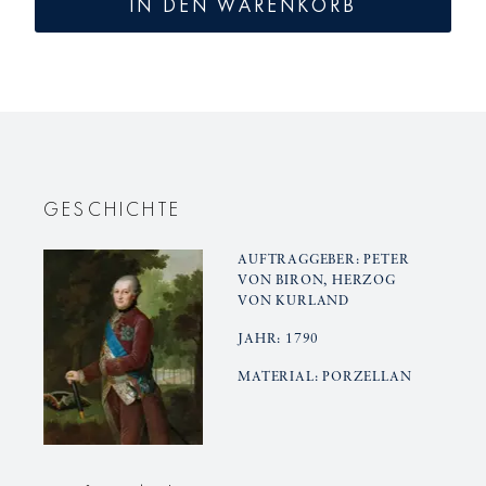
IN DEN WARENKORB
KURLAND
KURLAN
Sektflöte
Sektflöte
GESCHICHTE
AUFTRAGGEBER: PETER
VON BIRON, HERZOG
VON KURLAND
JAHR: 1790
MATERIAL: PORZELLAN