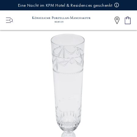
IREKT
Eine Nacht im KPM Hotel & Residences geschenkt
ZUM
NHALT
Ware
0
Artikel