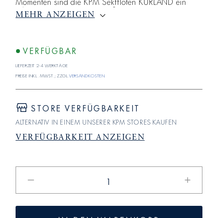
Momenten sind die KPM Sektflöten KURLAND ein
edles Accessoire zum Anstoßen.
MEHR ANZEIGEN
VERFÜGBAR
Lieferzeit 2-4 Werktage
Preise inkl. MwSt.; zzgl.
Versandkosten
STORE VERFÜGBARKEIT
ALTERNATIV IN EINEM UNSERER KPM STORES KAUFEN
VERFÜGBARKEIT ANZEIGEN
Verringere
Erhöhe
die
die
Menge
Menge
für
für