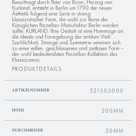
Beauftragt durch Peter von Biron, Herzog von
Kurland, entsteht in Berlin um 1790 der neuen
Ästhetik folgend eine Serie in streng
klassizistischer Form, die wohl zur Ikone der
Königlichen Porzellan-Manufaktur Berlin werden
sollte: KURLAND. Ihre Gestalt ist eine Hommage an
die Ideale und Formgebung der antiken Welt.
Sachlichkeit, Strenge und Symmetrie vereinen sich
zu einer edlen, geschlossenen und zeitlosen Form –
der wohl bedeutendsten Porzellan-Kollektion des
Klassizismus.
PRODUKTDETAILS
521505000
ARTIKELNUMMER
200MM
HÖHE
50MM
DURCHMESSER