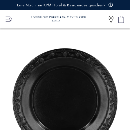
IREKT
Eine Nacht im KPM Hotel & Residences geschenkt
ZUM
NHALT
Ware
0
Artikel