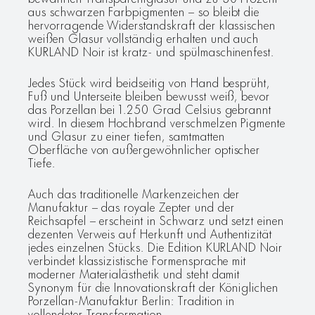
aus schwarzen Farbpigmenten – so bleibt die
hervorragende Widerstandskraft der klassischen
weißen Glasur vollständig erhalten und auch
KURLAND Noir ist kratz- und spülmaschinenfest.
Jedes Stück wird beidseitig von Hand besprüht,
Fuß und Unterseite bleiben bewusst weiß, bevor
das Porzellan bei 1.250 Grad Celsius gebrannt
wird. In diesem Hochbrand verschmelzen Pigmente
und Glasur zu einer tiefen, samtmatten
Oberfläche von außergewöhnlicher optischer
Tiefe.
Auch das traditionelle Markenzeichen der
Manufaktur – das royale Zepter und der
Reichsapfel – erscheint in Schwarz und setzt einen
dezenten Verweis auf Herkunft und Authentizität
jedes einzelnen Stücks. Die Edition KURLAND Noir
verbindet klassizistische Formensprache mit
moderner Materialästhetik und steht damit
Synonym für die Innovationskraft der Königlichen
Porzellan-Manufaktur Berlin: Tradition in
vollendeter Transformation.