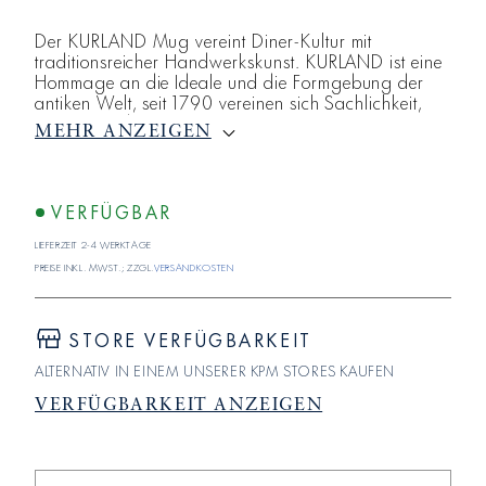
Der KURLAND Mug vereint Diner-Kultur mit
traditionsreicher Handwerkskunst. KURLAND ist eine
Hommage an die Ideale und die Formgebung der
antiken Welt, seit 1790 vereinen sich Sachlichkeit,
Strenge und Symmetrie. Das klassizistische
MEHR ANZEIGEN
KURLAND Relief, bestehend aus Eierstäben,
Tuchgehänge und Perlen macht den Becher in
kontemporärer Größe zum zeitlosen Klassiker für
den modernen Alltag. Mit einem Fassungsvermögen
VERFÜGBAR
von 355 ml bietet der Mug genug Platz für Ihren L
Lieferzeit 2-4 Werktage
Preise inkl. MwSt.; zzgl.
Versandkosten
STORE VERFÜGBARKEIT
ALTERNATIV IN EINEM UNSERER KPM STORES KAUFEN
VERFÜGBARKEIT ANZEIGEN
Verringere
Erhöhe