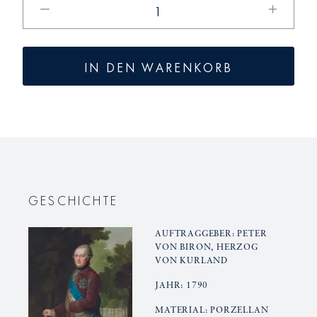
die
die
Menge
Menge
für
für
IN DEN WARENKORB
KURLAND
KURLAN
Mug
Mug
GESCHICHTE
AUFTRAGGEBER: PETER
VON BIRON, HERZOG
VON KURLAND
JAHR: 1790
MATERIAL: PORZELLAN