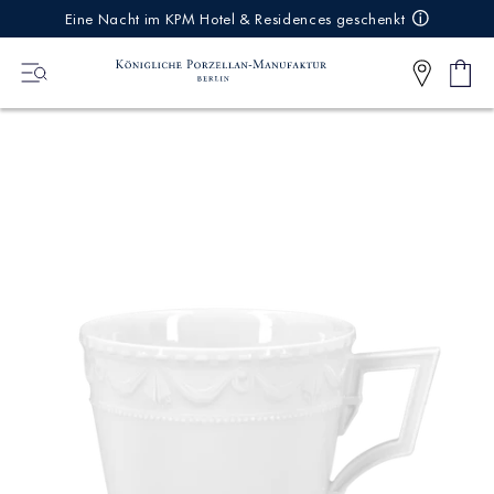
IREKT
Eine Nacht im KPM Hotel & Residences geschenkt
ZUM
NHALT
Ware
0
Artikel