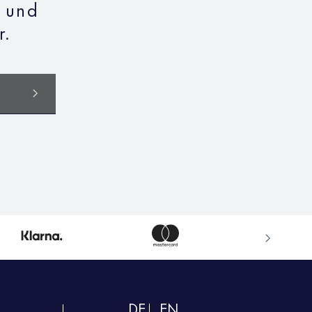
n und
r.
DE
EN