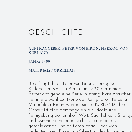
GESCHICHTE
AUFTRAGGEBER: PETER VON BIRON, HERZOG VON
KURLAND
JAHR: 1790
MATERIAL: PORZELLAN
Beauftragt durch Peter von Biron, Herzog von
Kurland, entsteht in Berlin um 1790 der neuen
Ästhetik folgend eine Serie in streng klassizistischer
Form, die wohl zur Ikone der Königlichen Porzellan-
Manufaktur Berlin werden sollte: KURLAND. Ihre
Gestalt ist eine Hommage an die Ideale und
Formgebung der antiken Welt. Sachlichkeit, Streng
und Symmetrie vereinen sich zu einer edlen,
geschlossenen und zeitlosen Form – der wohl
bedeutendsten Porzellan-Kollektion des Klassizismus