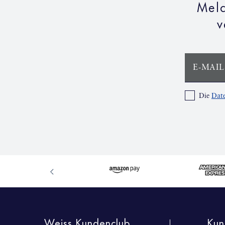
Meld
v
E-MAIL
Die
Date
Weiss Kundenclub
Kun