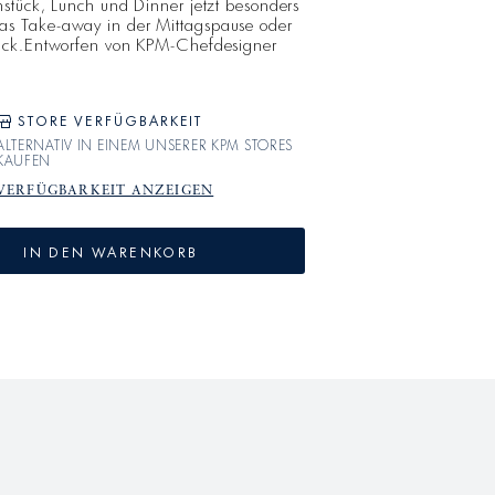
stück, Lunch und Dinner jetzt besonders
ür das Take-away in der Mittagspause oder
ack.Entworfen von KPM-Chefdesigner
on den ikonischen To-go Becher
e Box, dass das klassizistische KURLAND
äben und Perlen ein zeitloser Klassiker
igt am his
STORE VERFÜGBARKEIT
ALTERNATIV IN EINEM UNSERER KPM STORES
KAUFEN
VERFÜGBARKEIT ANZEIGEN
IN DEN WARENKORB