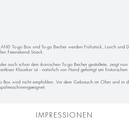
G
D To-go Box und To-go Becher werden Frühstück, Lunch und Dinner 
llen Feierabend-Snack.
r auch schon den ikonischen To-go Becher gestaltete, zeigt nun 
itloser Klassiker ist - natürlich von Hand gefertigt am historischen
o-go Box wird nicht empfohlen. Vor dem Gebrauch im Ofen und in d
 spülmaschinengeeignet.
IMPRESSIONEN