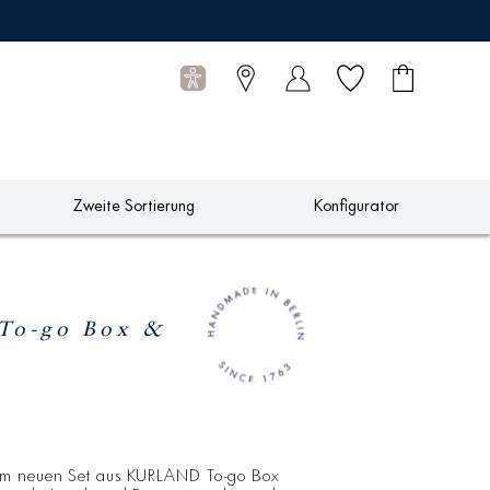
Wunschliste
Warenkorb
0
Artikel
Zweite Sortierung
Konfigurator
o-go Box &
em neuen Set aus KURLAND To-go Box