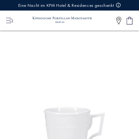
IREKT
Eine Nacht im KPM Hotel & Residences geschenkt
ZUM
NHALT
Ware
0
Artikel