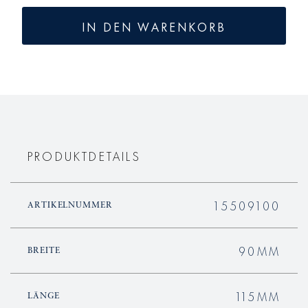
Menge
Menge
für
für
IN DEN WARENKORB
KURLAND
KURLAN
Frühstücks
Frühstüc
Obertasse
Obertas
PRODUKTDETAILS
15509100
ARTIKELNUMMER
90MM
BREITE
115MM
LÄNGE