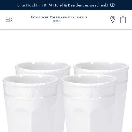
IREKT
Eine Nacht im KPM Hotel & Residences geschenkt
ZUM
NHALT
Ware
0
Artikel