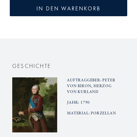
für
für
IN DEN WARENKORB
KURLAND
KURLAN
Becher
Becher
Quattro-
Quattro-
Set
Set
Gr.
Gr.
2
2
GESCHICHTE
AUFTRAGGEBER: PETER
VON BIRON, HERZOG
VON KURLAND
JAHR: 1790
MATERIAL: PORZELLAN