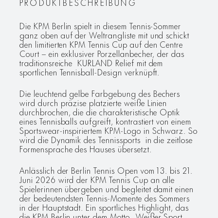
PRODUKTBESCHREIBUNG
Die KPM Berlin spielt in diesem Tennis-Sommer
ganz oben auf der Weltrangliste mit und schickt
den limitierten KPM Tennis Cup auf den Centre
Court – ein exklusiver Porzellanbecher, der das
traditionsreiche KURLAND Relief mit dem
sportlichen Tennisball-Design verknüpft.
Die leuchtend gelbe Farbgebung des Bechers
wird durch präzise platzierte weiße Linien
durchbrochen, die die charakteristische Optik
eines Tennisballs aufgreift, kontrastiert von einem
Sportswear-inspiriertem KPM-Logo in Schwarz. So
wird die Dynamik des Tennissports in die zeitlose
Formensprache des Hauses übersetzt.
Anlässlich der Berlin Tennis Open vom 13. bis 21.
Juni 2026 wird der KPM Tennis Cup an alle
Spielerinnen übergeben und begleitet damit einen
der bedeutendsten Tennis-Momente des Sommers
in der Hauptstadt. Ein sportliches Highlight, das
die KPM Berlin unter dem Motto „Weißer Sport