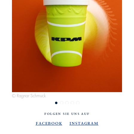
© Ragnar Schmuck
© R
FOLGEN SIE UNS AUF
Facebook
Instagram