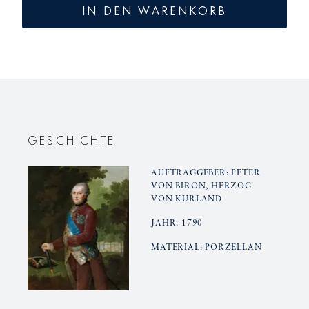
für
für
IN DEN WARENKORB
KPM
KPM
Berlin
Berlin
Tennis
Tennis
Cup
Cup
2026
2026
GESCHICHTE
AUFTRAGGEBER: PETER
VON BIRON, HERZOG
VON KURLAND
JAHR: 1790
MATERIAL: PORZELLAN