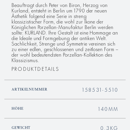
Beauftragt durch Peter von Biron, Herzog von
Kurland, entsteht in Berlin um 1790 der neuen
Ästhetik folgend eine Serie in streng
klassizistischer Form, die wohl zur Ikone der
Königlichen Porzellan-Manufaktur Berlin werden
sollte: KURLAND. Ihre Gestalt ist eine Hommage an
die Ideale und Formgebung der antiken Welt.
Sachlichkeit, Strenge und Symmetrie vereinen sich
zu einer edlen, geschlossenen und zeitlosen Form –
der wohl bedeutendsten Porzellan-Kollektion des
Klassizismus.
PRODUKTDETAILS
158531-5510
ARTIKELNUMMER
140MM
HÖHE
0.3KG
GEWICHT