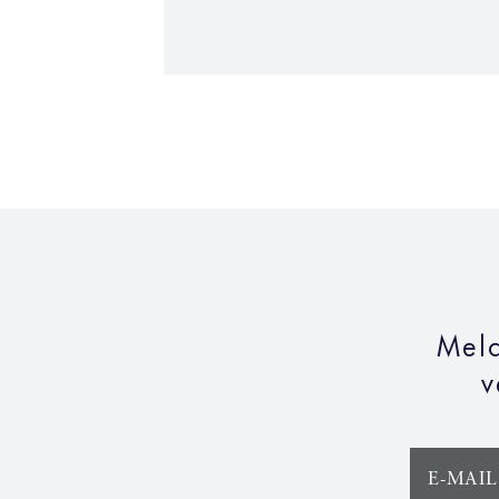
Meld
v
E-MAIL