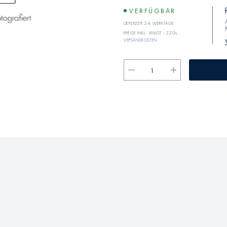
VERFÜGBAR
Lieferzeit 2-4 Werktage
Preise inkl. MwSt.; zzgl.
Versandkosten
Verringere
Erhöhe
die
die
Menge
Menge
für
für
Gutschein-
Gutschein-
Einlösung
Einlösung
[hidden]
[hidden]