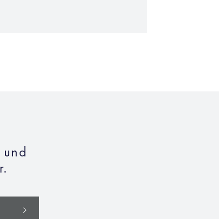
n und
r.