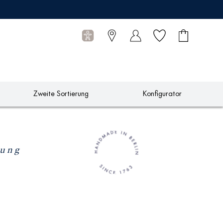
Wunschliste
Warenkorb
0
Artikel
Zweite Sortierung
Konfigurator
sung