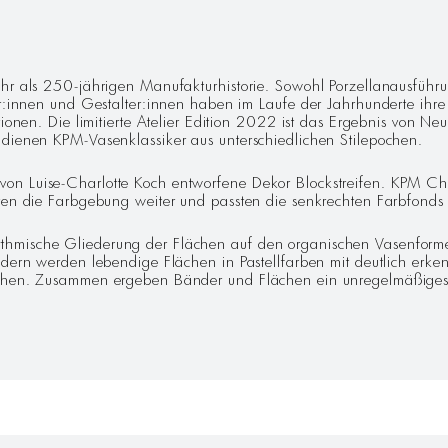
G
ehr als 250-jährigen Manufakturhistorie. Sowohl Porzellanausführ
er:innen und Gestalter:innen haben im Laufe der Jahrhunderte ihr
tionen. Die limitierte Atelier Edition 2022 ist das Ergebnis von 
 dienen KPM-Vasenklassiker aus unterschiedlichen Stilepochen.
on Luise-Charlotte Koch entworfene Dekor Blockstreifen. KPM C
lten die Farbgebung weiter und passten die senkrechten Farbfond
thmische Gliederung der Flächen auf den organischen Vasenform
ndern werden lebendige Flächen in Pastellfarben mit deutlich erk
eichen. Zusammen ergeben Bänder und Flächen ein unregelmäßige