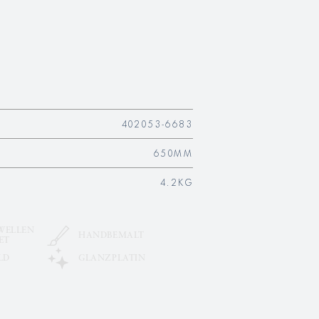
402053-6683
650MM
4.2KG
WELLEN
HANDBEMALT
ET
LD
GLANZPLATIN