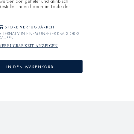
werden dort gehütet und akribisch
Gestalter:innen haben im Laufe der
e bei der KPM Berlin hinterlassen und
in Füllhorn an Inspirationen. Die
2 ist das Ergebnis von Neuauflage,
STORE VERFÜGBARKEIT
ALTERNATIV IN EINEM UNSERER KPM STORES
KAUFEN
VERFÜGBARKEIT ANZEIGEN
IN DEN WARENKORB
E