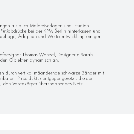
ungen als auch Malereivorlagen und -studien
e Fußabdrücke bei der KPM Berlin hinterlassen und
Neuauflage, Adaption und Weiterentwicklung einiger
hefdesigner Thomas Wenzel, Designerin Sarah
s den Objekten dynamisch an.
en durch vertikal mäandernde schwarze Bänder mit
ennbarem Pinselduktus entgegengesetzt, die den
s, den Vasenkörper überspannendes Netz.