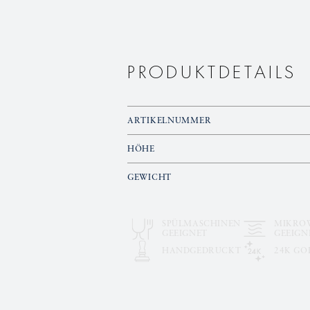
PRODUKTDETAILS
ARTIKELNUMMER
HÖHE
GEWICHT
SPÜLMASCHINEN
MIKRO
GEEIGNET
GEEIGN
HANDGEDRUCKT
24K GO