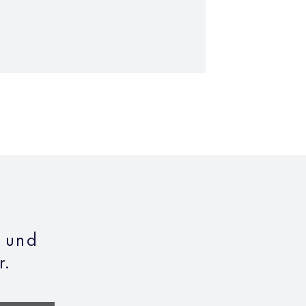
n und
r.