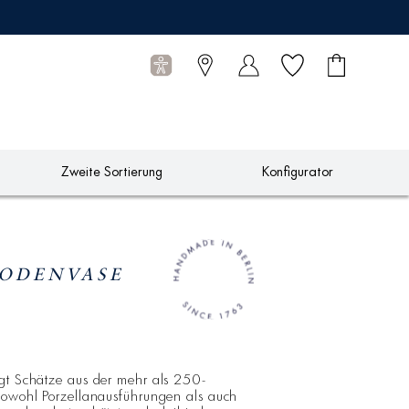
Wunschliste
Warenkorb
0
Artikel
Zweite Sortierung
Konfigurator
BODENVASE
rgt Schätze aus der mehr als 250-
 Sowohl Porzellanausführungen als auch