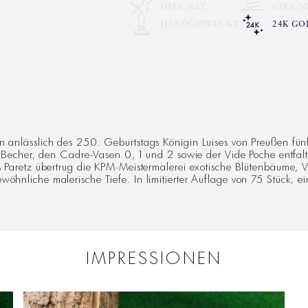
GEEIGNET
GEEIGN
HANDGEDRUCKT
24K GO
G
rlin anlässlich des 250. Geburtstags Königin Luises von Preußen f
cher, den Cadre-Vasen 0, 1 und 2 sowie der Vide Poche entfalte
oss Paretz übertrug die KPM-Meistermalerei exotische Blütenbäume, 
ewöhnliche malerische Tiefe. In limitierter Auflage von 75 Stück, 
IMPRESSIONEN