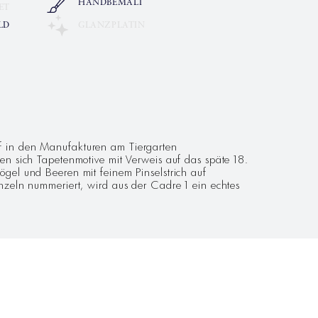
HANDBEMALT
ET
LD
GLANZPLATIN
ünf in den Manufakturen am Tiergarten
n sich Tapetenmotive mit Verweis auf das späte 18.
Vögel und Beeren mit feinem Pinselstrich auf
einzeln nummeriert, wird aus der Cadre 1 ein echtes