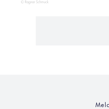
© Ragnar Schmuck
Meld