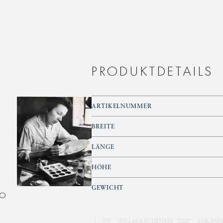
PRODUKTDETAILS
ARTIKELNUMMER
BREITE
LÄNGE
HÖHE
GEWICHT
NO
SPÜLMASCHINEN
MIKRO