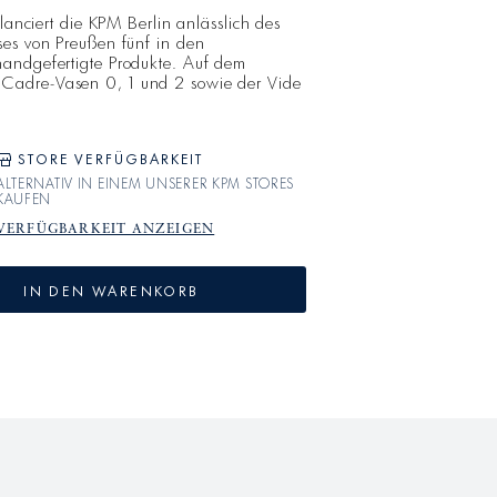
 lanciert die KPM Berlin anlässlich des
ses von Preußen fünf in den
andgefertigte Produkte. Auf dem
adre-Vasen 0, 1 und 2 sowie der Vide
otive mit Verweis auf das späte 18.
ses Lieblingsort Schloss Paretz übertrug
sche Blütenbäume, Vögel und Beeren mit
an und verleiht de
STORE VERFÜGBARKEIT
ALTERNATIV IN EINEM UNSERER KPM STORES
KAUFEN
VERFÜGBARKEIT ANZEIGEN
IN DEN WARENKORB