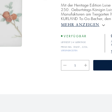
Mit der Heritage Edition Luise
250. Geburtstags Königin Lui
Manufakturen am Tiergarten h
KURLAND To-Go-Becher, den C
Poche entfalten sich Tapetenm
MEHR ANZEIGEN
Jahrhundert. Inspiriert von Lui
die KPM-Meistermalerei exoti
feinem Pinselstrich auf Porzell
VERFÜGBAR
Lieferzeit 2-4 Werktage
Preise inkl. MwSt.; zzgl.
Versandkosten
Verringere
Erhöhe
die
die
Menge
Menge
für
für
Vase
Vase
CADRE
CADRE
1
1