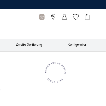
Wunschliste
Warenkorb
0
Artikel
Zweite Sortierung
Konfigurator
e