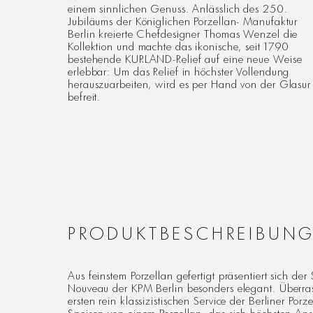
einem sinnlichen Genuss. Anlässlich des 250.
Jubiläums der Königlichen Porzellan- Manufaktur
Berlin kreierte Chefdesigner Thomas Wenzel die
Kollektion und machte das ikonische, seit 1790
bestehende KURLAND-Relief auf eine neue Weise
erlebbar: Um das Relief in höchster Vollendung
herauszuarbeiten, wird es per Hand von der Glasur
befreit.
PRODUKTBESCHREIBUN
Aus feinstem Porzellan gefertigt präsentiert sich d
Nouveau der KPM Berlin besonders elegant. Überras
ersten rein klassizistischen Service der Berliner Po
Speisen von einem Porzellan, das sich höchsten Ansp