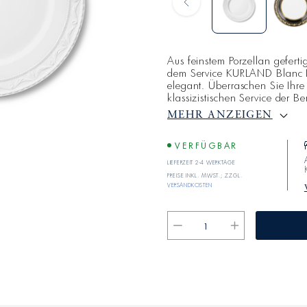
Aus feinstem Porzellan gefertig
dem Service KURLAND Blanc 
elegant. Überraschen Sie Ihre
klassizistischen Service der B
genießen Sie feine Speisen vo
MEHR ANZEIGEN
Ansprüchen verpflichtet fühl
NOUVEAU entstand aus dem 
weißes Dekor zu
VERFÜGBAR
Lieferzeit 2-4 Werktage
Preise inkl. MwSt.; zzgl.
Versandkosten
Verringere
Erhöhe
die
die
Menge
Menge
für
für
BLANC
BLANC