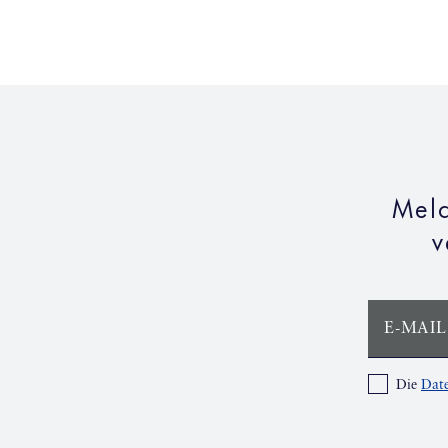
Meld
v
E-MAIL
Die
Date