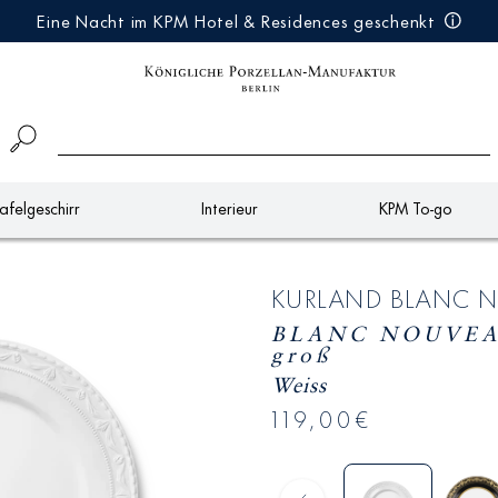
Eine Nacht im KPM Hotel & Residences geschenkt
afelgeschirr
Interieur
KPM To-go
KURLAND BLANC 
BLANC NOUVEAU 
groß
Weiss
119,00€