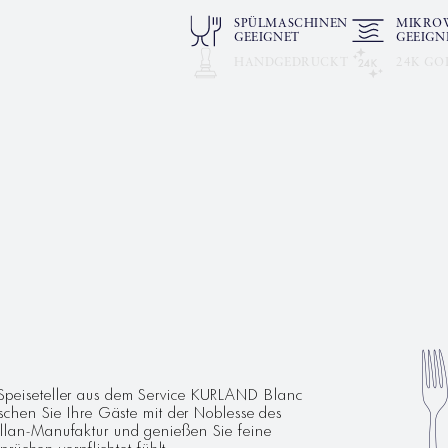
SPÜLMASCHINEN
MIKRO
GEEIGNET
GEEIGN
HANDGEDRUCKT
24K GO
G
er Speiseteller aus dem Service KURLAND Blanc
chen Sie Ihre Gäste mit der Noblesse des
rzellan-Manufaktur und genießen Sie feine
rüchen verpflichtet fühlt.