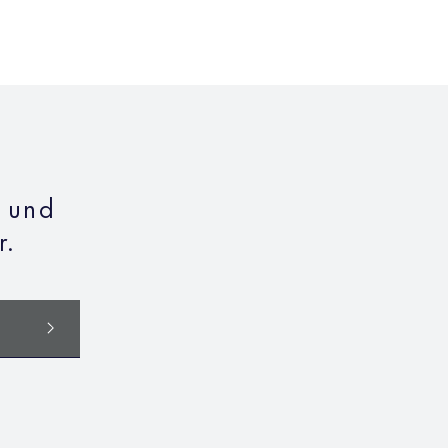
n und
r.