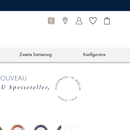
Wunschliste
Warenkorb
0
Artikel
Zweite Sortierung
Konfigurator
NOUVEAU
Speiseteller,