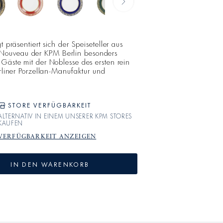
t präsentiert sich der Speiseteller aus
Nouveau der KPM Berlin besonders
 Gäste mit der Noblesse des ersten rein
erliner Porzellan-Manufaktur und
n einem Porzellan, das sich höchsten
t.Die Idee für KURLAND BLANC
paradox anmutenden Wunsch, ein
STORE VERFÜGBARKEIT
ALTERNATIV IN EINEM UNSERER KPM STORES
KAUFEN
VERFÜGBARKEIT ANZEIGEN
IN DEN WARENKORB