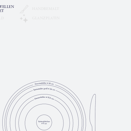
WELLEN
HANDBEMALT
ET
LD
GLANZPLATIN