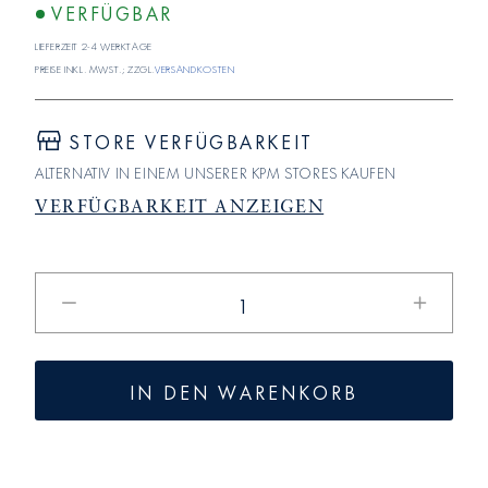
VERFÜGBAR
Lieferzeit 2-4 Werktage
Preise inkl. MwSt.; zzgl.
Versandkosten
STORE VERFÜGBARKEIT
ALTERNATIV IN EINEM UNSERER KPM STORES KAUFEN
VERFÜGBARKEIT ANZEIGEN
Verringere
Erhöhe
die
die
Menge
Menge
für
für
IN DEN WARENKORB
BERLIN
BERLIN
Zuckerdose
Zuckerd
Deckel
Deckel