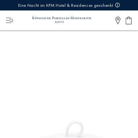
IREKT
Eine Nacht im KPM Hotel & Residences geschenkt
ZUM
NHALT
Ware
0
Artikel