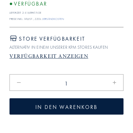
VERFÜGBAR
Lieferzeit 2-4 Werktage
Preise inkl. MwSt.; zzgl.
Versandkosten
STORE VERFÜGBARKEIT
ALTERNATIV IN EINEM UNSERER KPM STORES KAUFEN
VERFÜGBARKEIT ANZEIGEN
Verringere
Erhöhe
die
die
Menge
Menge
für
für
IN DEN WARENKORB
BERLIN
BERLIN
Kaffee-
Kaffee-
&amp;
&amp;