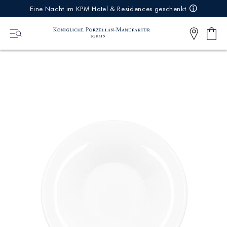
IREKT
Eine Nacht im KPM Hotel & Residences geschenkt
ZUM
NHALT
Ware
0
Artikel