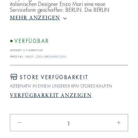
italienischen Designer Enzo Mari eine neue
Serviceform geschaffen: BERLIN. Die BERLIN
Frühstückstasse ist sowohl aus dem Blick des
MEHR ANZEIGEN
Designliebhabers als auch unter ganz praktischen
Gesichtspunkten schlichtweg formvollendet.
Großzügig und leicht, dabei angenehm in der
Benutzung hat dieses Porzellan alles, um Kaffee oder
VERFÜGBAR
Tee rundum zu genießen.
Lieferzeit 2-4 Werktage
Preise inkl. MwSt.; zzgl.
Versandkosten
STORE VERFÜGBARKEIT
ALTERNATIV IN EINEM UNSERER KPM STORES KAUFEN
VERFÜGBARKEIT ANZEIGEN
Verringere
Erhöhe
die
die
Menge
Menge