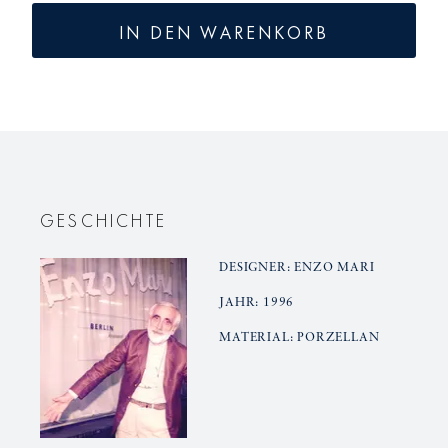
für
für
IN DEN WARENKORB
BERLIN
BERLIN
Frühstückstasse
Frühstüc
GESCHICHTE
DESIGNER: ENZO MARI
JAHR: 1996
MATERIAL: PORZELLAN