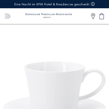
IREKT
Eine Nacht im KPM Hotel & Residences geschenkt
ZUM
NHALT
Ware
0
Artikel