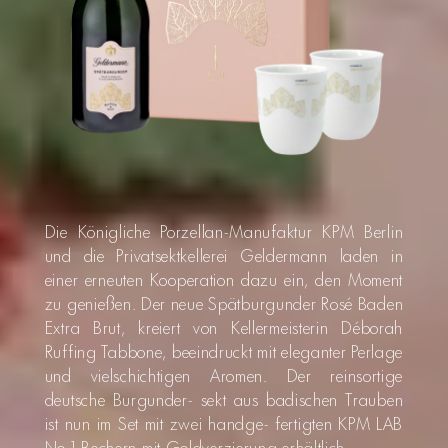
Die Königliche Porzellan-Manufaktur KPM Berlin
und die Privatsektkellerei Geldermann laden in
einer erneuten Kooperation dazu ein, den Moment
zu genießen. Der neue Spätburgunder Rosé Baden
Extra Brut, kreiert von Kellermeisterin Déborah
Ruffing Tabbone, beeindruckt mit eleganter Perlage
und vielschichtigen Aromen. Der reinsortige
deutsche Burgunder- sekt aus badischen Trauben
ist nun im Set mit zwei handge- fertigten KPM LAB
No.1 Bechern mit Goldverzierung erhältlich.