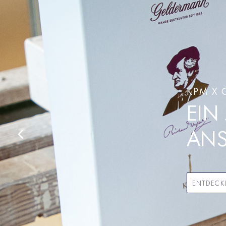
KPM X
EIN
AN
ENTDECK