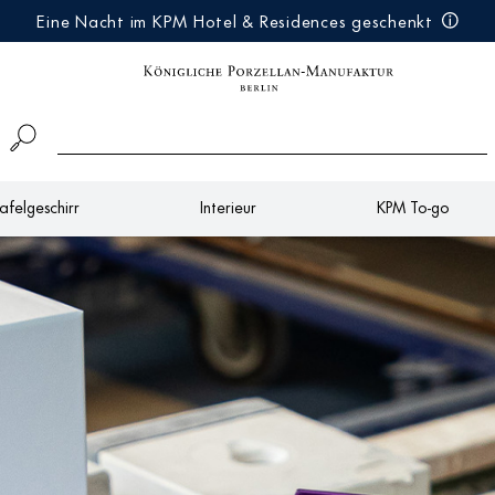
Eine Nacht im KPM Hotel & Residences geschenkt
afelgeschirr
Interieur
KPM To-go