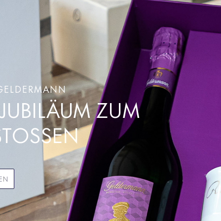
 GELDERMANN
 JUBILÄUM ZUM
STOSSEN
EN