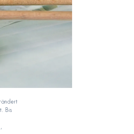
rändert
. Bis
,