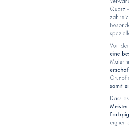
Verwand
Quarz –
zahlrei
Besonde
speziel
Von der
eine b
Malerin
erschaf
Grünpfl
somit e
Dass es
Meister
Farbpig
eignen 