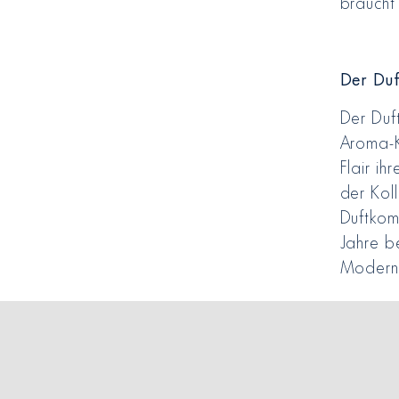
braucht
Der Duf
Der Duft
Aroma-K
Flair i
der Kol
Duftkom
Jahre b
Modern