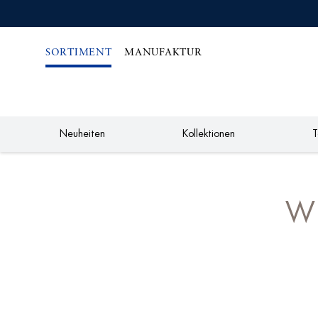
IREKT
ZUM
NHALT
SORTIMENT
MANUFAKTUR
Neuheiten
Kollektionen
T
WI