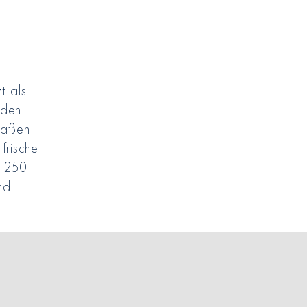
t als
nden
efäßen
frische
r 250
nd