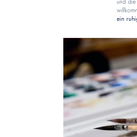
und die
willkom
ein ruh