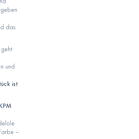
und
umgeben
rd das
 geht
en und
tück ist
 KPM
delöle
 Farbe –