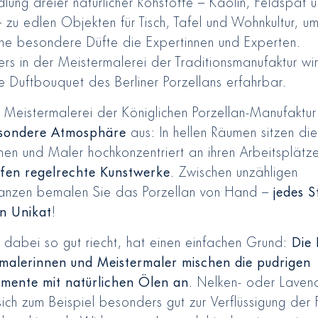
lung dreier natürlicher Rohstoffe – Kaolin, Feldspat 
 zu edlen Objekten für Tisch, Tafel und Wohnkultur, 
che besondere Düfte die Expertinnen und Experten.
rs in der Meistermalerei der Traditionsmanufaktur wi
le Duftbouquet des Berliner Porzellans erfahrbar.
 Meistermalerei der Königlichen Porzellan-Manufaktur
esondere Atmosphäre
aus: In hellen Räumen sitzen die
nen und Maler hochkonzentriert an ihren Arbeitsplätz
fen regelrechte Kunstwerke
. Zwischen unzähligen
anzen bemalen Sie das Porzellan von Hand –
jedes S
in Unikat
!
 dabei so gut riecht, hat einen einfachen Grund:
Die
malerinnen und Meistermaler mischen die pudrigen
mente mit natürlichen Ölen an
. Nelken- oder Laven
sich zum Beispiel besonders gut zur Verflüssigung der