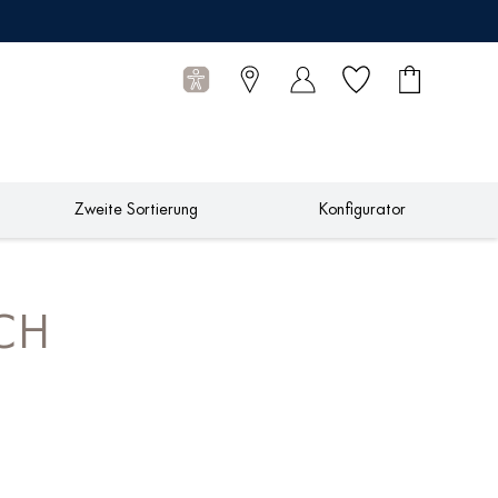
Wunschliste
Warenkorb
0
Artikel
Zweite Sortierung
Konfigurator
ICH