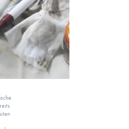
ische
reits
üten.