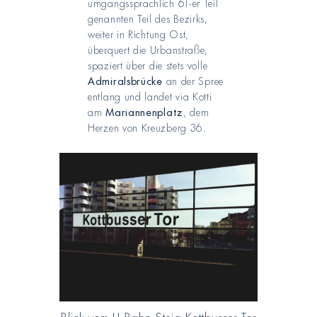
umgangssprachlich 61-er Teil
genannten Teil des Bezirks,
weiter in Richtung Ost,
überquert die Urbanstraße,
spaziert über die stets volle
Admiralsbrücke
an der Spree
entlang und landet via Kotti
am
Mariannenplatz
, dem
Herzen von Kreuzberg 36.
Blick vom U-Bahn-Steig Kottbusser Tor