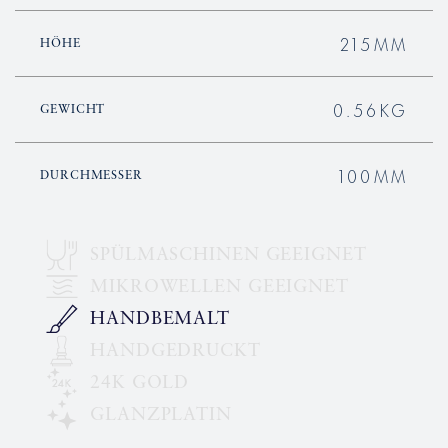
215MM
HÖHE
0.56KG
GEWICHT
100MM
DURCHMESSER
SPÜLMASCHINEN GEEIGNET
MIKROWELLEN GEEIGNET
HANDBEMALT
HANDGEDRUCKT
24K GOLD
GLANZPLATIN