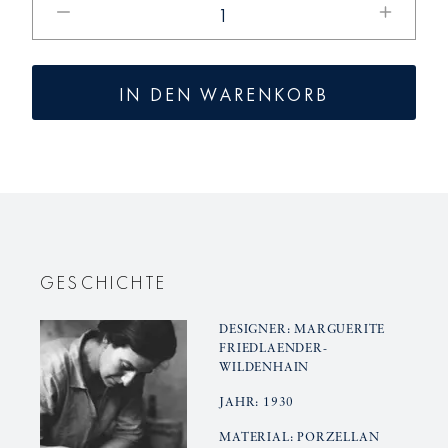
die
die
Menge
Menge
für
für
IN DEN WARENKORB
Vase
Vase
HALLE
HALLE
1
1
GESCHICHTE
DESIGNER: MARGUERITE
FRIEDLAENDER-
WILDENHAIN
JAHR: 1930
MATERIAL: PORZELLAN