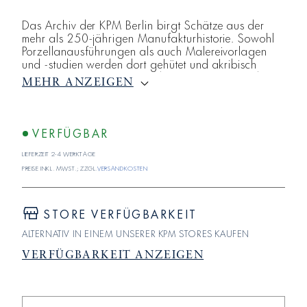
Das Archiv der KPM Berlin birgt Schätze aus der
mehr als 250-jährigen Manufakturhistorie. Sowohl
Porzellanausführungen als auch Malereivorlagen
und -studien werden dort gehütet und akribisch
gepflegt. Künstler:innen und Gestalter:innen haben
MEHR ANZEIGEN
im Laufe der Jahrhunderte ihre Fußabdrücke bei der
KPM Berlin hinterlassen und bieten bis in die
Gegenwart ein Füllhorn an Inspirationen. Die
limitierte Atelier Edition 2022 ist das Ergebnis von
VERFÜGBAR
Neuauflage, Adaption und
Lieferzeit 2-4 Werktage
Preise inkl. MwSt.; zzgl.
Versandkosten
STORE VERFÜGBARKEIT
ALTERNATIV IN EINEM UNSERER KPM STORES KAUFEN
VERFÜGBARKEIT ANZEIGEN
Verringere
Erhöhe