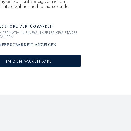
ätigkeit von fast vierzig Jahren als
n hat sie zahlreiche beeindruckende
OSSER BÄR Vase zeugt von ihrem
m einzigartigen Stil. Diese Vase ist
fäß, sondern auch ein Kunstwerk, d
STORE VERFÜGBARKEIT
ALTERNATIV IN EINEM UNSERER KPM STORES
KAUFEN
VERFÜGBARKEIT ANZEIGEN
IN DEN WARENKORB