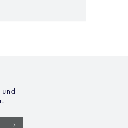
n und
r.