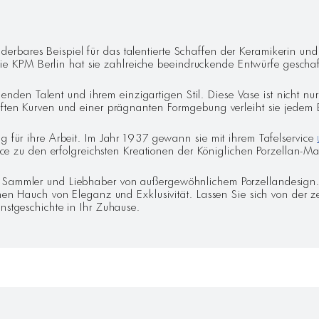
G
rbares Beispiel für das talentierte Schaffen der Keramikerin un
ür die KPM Berlin hat sie zahlreiche beeindruckende Entwürfe gescha
en Talent und ihrem einzigartigen Stil. Diese Vase ist nicht nur
anften Kurven und einer prägnanten Formgebung verleiht sie jede
g für ihre Arbeit. Im Jahr 1937 gewann sie mit ihrem Tafelservice
vice zu den erfolgreichsten Kreationen der Königlichen Porzellan-Ma
r Sammler und Liebhaber von außergewöhnlichem Porzellandesign. 
einen Hauch von Eleganz und Exklusivität. Lassen Sie sich von de
nstgeschichte in Ihr Zuhause.