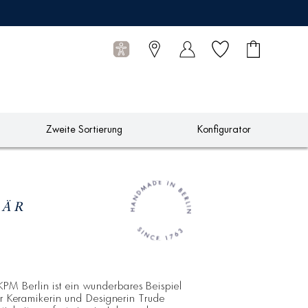
Wunschliste
Warenkorb
0
Artikel
Zweite Sortierung
Konfigurator
BÄR
M Berlin ist ein wunderbares Beispiel
der Keramikerin und Designerin Trude