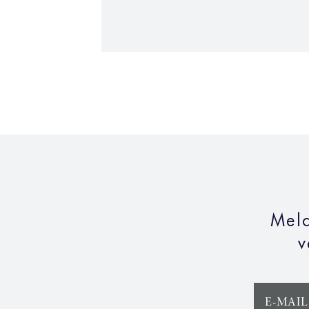
Meld
v
E-MAIL