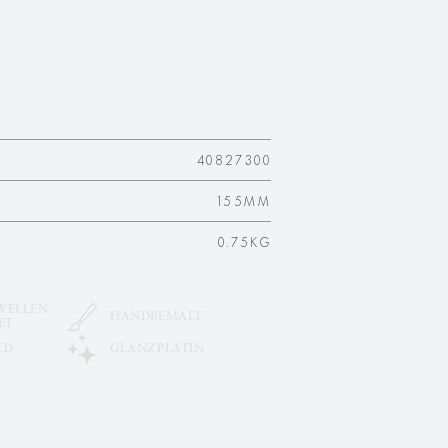
40827300
155MM
0.75KG
WELLEN
HANDBEMALT
ET
LD
GLANZPLATIN