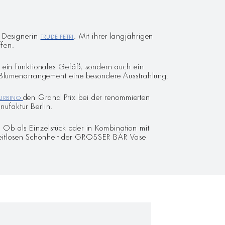
d Designerin
Trude Petri
. Mit ihrer langjährigen
ffen.
 ein funktionales Gefäß, sondern auch ein
m Blumenarrangement eine besondere Ausstrahlung.
URBINO
den Grand Prix bei der renommierten
nufaktur Berlin.
Ob als Einzelstück oder in Kombination mit
r zeitlosen Schönheit der GROSSER BÄR Vase