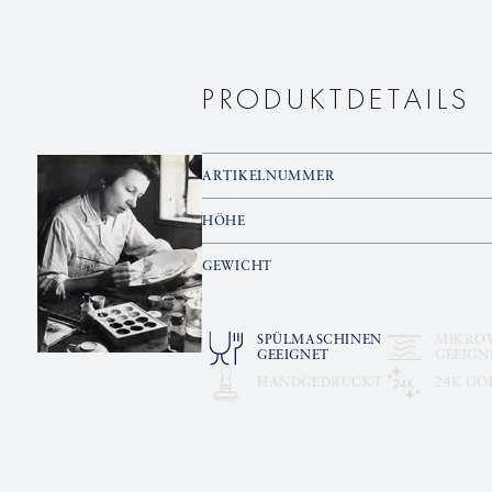
PRODUKTDETAILS
ARTIKELNUMMER
HÖHE
GEWICHT
SPÜLMASCHINEN
MIKRO
GEEIGNET
GEEIGN
HANDGEDRUCKT
24K GO