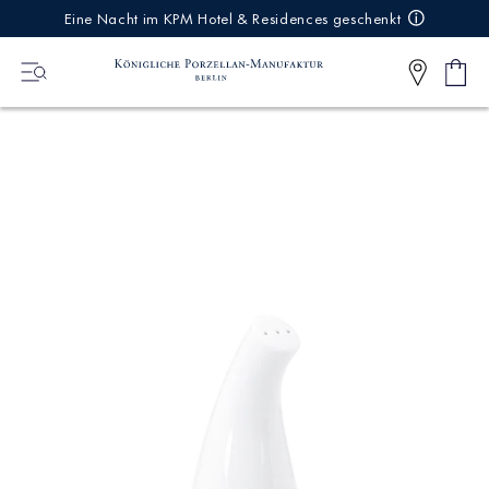
IREKT
Eine Nacht im KPM Hotel & Residences geschenkt
ZUM
NHALT
Ware
0
Artikel