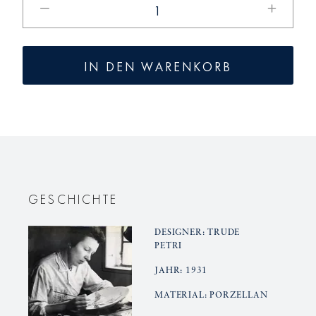
die
die
Menge
Menge
für
für
IN DEN WARENKORB
URBINO
URBINO
Pfefferstreuer
Pfefferst
GESCHICHTE
DESIGNER: TRUDE
PETRI
JAHR: 1931
MATERIAL: PORZELLAN