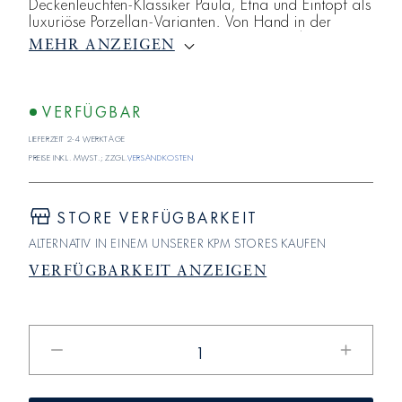
Deckenleuchten-Klassiker Paula, Etna und Eintopf als
luxuriöse Porzellan-Varianten. Von Hand in der
Porzellan-Manufaktur in Berlin-Charlottenburg
MEHR ANZEIGEN
gefertigt, erstrahlt das filigrane, ringförmige
Leuchtengehäuse der Wand- und Deckenleuchte
Paula jetzt im typischen Porzellanweis der KPM
Berlin. Fassung: E27, max. 60 W, EEI = A⁺⁺– E
VERFÜGBAR
Lieferzeit 2-4 Werktage
Preise inkl. MwSt.; zzgl.
Versandkosten
STORE VERFÜGBARKEIT
ALTERNATIV IN EINEM UNSERER KPM STORES KAUFEN
VERFÜGBARKEIT ANZEIGEN
Verringere
Erhöhe
die
die
Menge
Menge