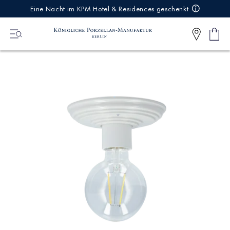
IREKT
Eine Nacht im KPM Hotel & Residences geschenkt
ZUM
NHALT
Ware
0
Artikel