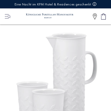
IREKT
Eine Nacht im KPM Hotel & Residences geschenkt
ZUM
NHALT
Ware
0
Artikel