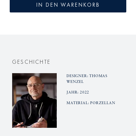
für
für
IN DEN WARENKORB
MANDORLA
MANDO
Krug
Krug
&amp;
&amp;
Becher
Becher
Duo-
Duo-
Set
Set
GESCHICHTE
DESIGNER: THOMAS
WENZEL
JAHR: 2022
MATERIAL: PORZELLAN