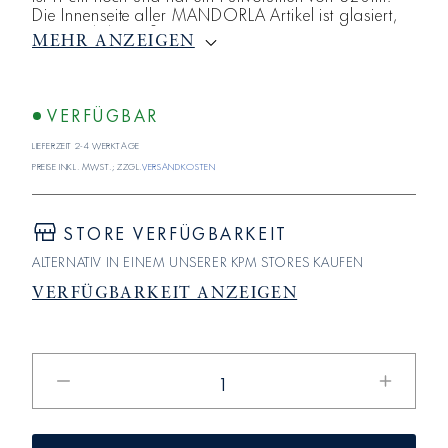
Die Innenseite aller MANDORLA Artikel ist glasiert,
während die Außenseite in hochwertigem
MEHR ANZEIGEN
Biskuitporzellan gefertigt ist. Die Becher sind
ebenfalls im Duo-Set, der Krug auch als Einzelstück
erhältlich.
VERFÜGBAR
Lieferzeit 2-4 Werktage
Preise inkl. MwSt.; zzgl.
Versandkosten
STORE VERFÜGBARKEIT
ALTERNATIV IN EINEM UNSERER KPM STORES KAUFEN
VERFÜGBARKEIT ANZEIGEN
Verringere
Erhöhe
die
die
Menge
Menge