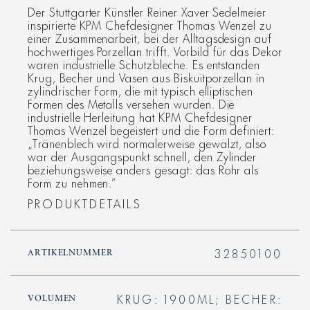
Der Stuttgarter Künstler Reiner Xaver Sedelmeier
inspirierte KPM Chefdesigner Thomas Wenzel zu
einer Zusammenarbeit, bei der Alltagsdesign auf
hochwertiges Porzellan trifft. Vorbild für das Dekor
waren industrielle Schutzbleche. Es entstanden
Krug, Becher und Vasen aus Biskuitporzellan in
zylindrischer Form, die mit typisch elliptischen
Formen des Metalls versehen wurden. Die
industrielle Herleitung hat KPM Chefdesigner
Thomas Wenzel begeistert und die Form definiert:
„Tränenblech wird normalerweise gewalzt, also
war der Ausgangspunkt schnell, den Zylinder
beziehungsweise anders gesagt: das Rohr als
Form zu nehmen.”
PRODUKTDETAILS
32850100
ARTIKELNUMMER
KRUG: 1900ML; BECHER:
VOLUMEN