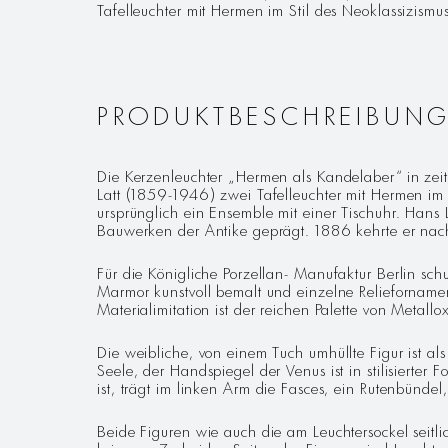
Tafelleuchter mit Hermen im Stil des Neoklassizismu
PRODUKTBESCHREIBUN
Die Kerzenleuchter „Hermen als Kandelaber“ in zei
Latt (1859-1946) zwei Tafelleuchter mit Hermen im 
ursprünglich ein Ensemble mit einer Tischuhr. Hans
Bauwerken der Antike geprägt. 1886 kehrte er nach 
Für die Königliche Porzellan- Manufaktur Berlin sch
Marmor kunstvoll bemalt und einzelne Reliefornament
Materialimitation ist der reichen Palette von Meta
Die weibliche, von einem Tuch umhüllte Figur ist als
Seele, der Handspiegel der Venus ist in stilisierte
ist, trägt im linken Arm die Fasces, ein Rutenbünd
Beide Figuren wie auch die am Leuchtersockel seitl
bringen. Zu beiden Seiten der Figuren sind Leuchte