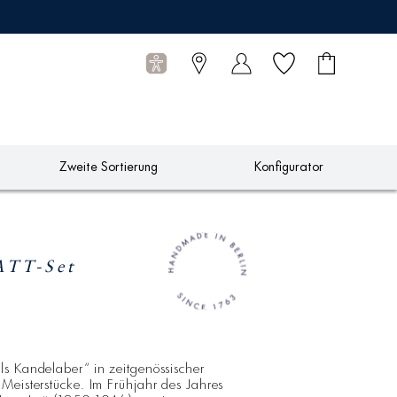
Wunschliste
Warenkorb
0
Artikel
Zweite Sortierung
Konfigurator
ATT-Set
s Kandelaber“ in zeitgenössischer
Meisterstücke. Im Frühjahr des Jahres