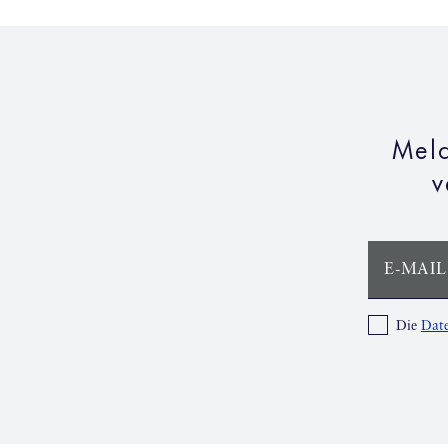
Meld
v
E-MAIL
Die
Date