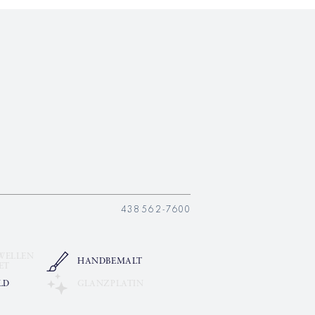
438562-7600
WELLEN
HANDBEMALT
ET
LD
GLANZPLATIN