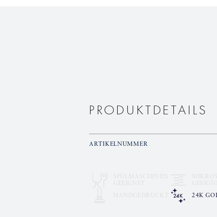
PRODUKTDETAILS
ARTIKELNUMMER
SPÜLMASCHINEN
MIKRO
GEEIGNET
GEEIGN
HANDGEDRUCKT
24K GO