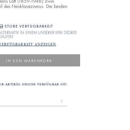
Hans Latt (1859-1946) zwei
til des Neoklassizismus. Die beiden
eiblicher und männlicher Figur bildeten
einer Tischuhr. Hans Latt arbeitete von
de in seinem künstlerischen Schaffen
STORE VERFÜGBARKEIT
ALTERNATIV IN EINEM UNSERER KPM STORES
KAUFEN
VERFÜGBARKEIT ANZEIGEN
IN DEN WARENKORB
r artikel online verfügbar ist:
Back
in
Stock
Submit