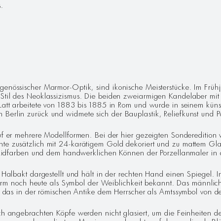
s.
G
tgenössischer Marmor-Optik, sind ikonische Meisterstücke. Im Frü
Stil des Neoklassizismus. Die beiden zweiarmigen Kandelaber mit 
 Latt arbeitete von 1883 bis 1885 in Rom und wurde in seinem kün
Berlin zurück und widmete sich der Bauplastik, Reliefkunst und Po
uf er mehrere Modellformen. Bei der hier gezeigten Sonderedition 
e zusätzlich mit 24-karätigem Gold dekoriert und zu mattem Glanz 
lloxidfarben und dem handwerklichen Können der Porzellanmaler in
 Halbakt dargestellt und hält in der rechten Hand einen Spiegel. In
r Form noch heute als Symbol der Weiblichkeit bekannt. Das männlic
el, das in der römischen Antike dem Herrscher als Amtssymbol von 
ich angebrachten Köpfe werden nicht glasiert, um die Feinheiten de
rarme aus kanneliertem Messing angebracht, auf denen die als Blü