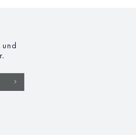
n und
r.