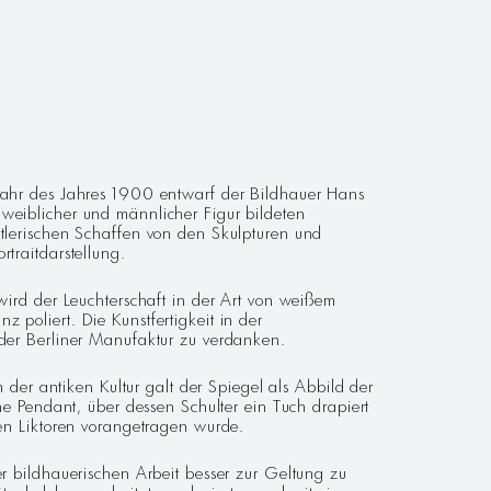
hjahr des Jahres 1900 entwarf der Bildhauer Hans
weiblicher und männlicher Figur bildeten
stlerischen Schaffen von den Skulpturen und
rtraitdarstellung.
wird der Leuchterschaft in der Art von weißem
poliert. Die Kunstfertigkeit in der
 der Berliner Manufaktur zu verdanken.
 der antiken Kultur galt der Spiegel als Abbild der
he Pendant, über dessen Schulter ein Tuch drapiert
den Liktoren vorangetragen wurde.
r bildhauerischen Arbeit besser zur Geltung zu
tenkelche gearbeiteten, glasierten und mit einem