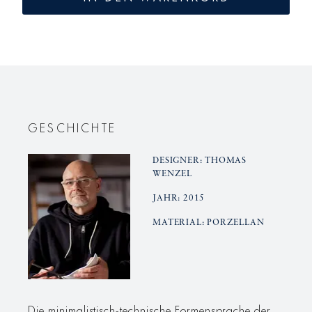
LAB
LAB
Platte
Platte
oval,
oval,
groß
groß
GESCHICHTE
DESIGNER: THOMAS
WENZEL
JAHR: 2015
MATERIAL: PORZELLAN
Die minimalistisch-technische Formensprache der