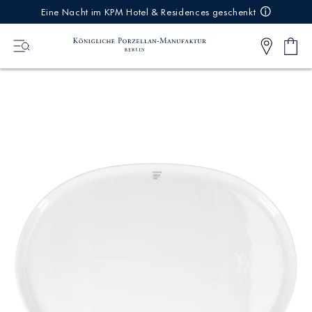
IREKT
Eine Nacht im KPM Hotel & Residences geschenkt
ZUM
NHALT
Ware
0
Artikel