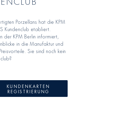
DENCLUB
rtigten Porzellans hat die KPM
SS Kundenclub etabliert.
n der KPM Berlin informiert,
nblicke in die Manufaktur und
Preisvorteile. Sie sind noch kein
club?
KUNDENKARTEN
REGISTRIERUNG