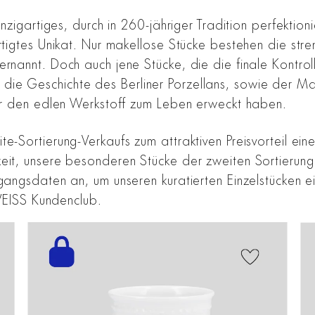
inzigartiges, durch in 260-jähriger Tradition perfekti
rtigtes Unikat. Nur makellose Stücke bestehen die str
rnannt. Doch auch jene Stücke, die die finale Kontroll
ie Geschichte des Berliner Porzellans, sowie der Man
für den edlen Werkstoff zum Leben erweckt haben.
te-Sortierung-Verkaufs zum attraktiven Preisvorteil e
keit, unsere besonderen Stücke der zweiten Sortieru
Zugangsdaten an, um unseren kuratierten Einzelstücken
 WEISS Kundenclub.