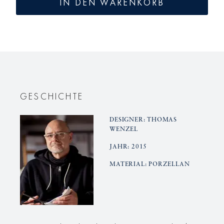
IN DEN WARENKORB
LAB
LAB
Schalen-
Schalen-
Etagere
Etagere
GESCHICHTE
DESIGNER: THOMAS
WENZEL
JAHR: 2015
MATERIAL: PORZELLAN