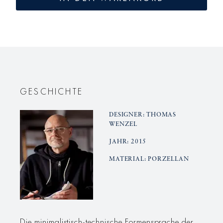
LAB
LAB
Eierbecher
Eierbech
Duo-
Duo-
Set
Set
GESCHICHTE
DESIGNER: THOMAS
WENZEL
JAHR: 2015
MATERIAL: PORZELLAN
Die minimalistisch-technische Formensprache der