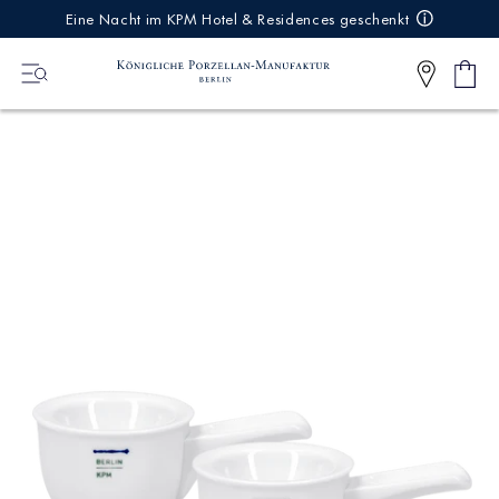
IREKT
Eine Nacht im KPM Hotel & Residences geschenkt
ZUM
NHALT
Ware
0
Artikel