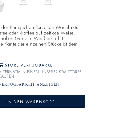
der Königlichen Porzellan-Manufaktur
tee oder -kaffee auf zeitlose Weise.
nthalten.Ganz in Weiß erstrahlt
 Kante der einzelnen Stücke ist dem
ehend aus Eierstäben, Tuchgehänge und
 eine Hommage an die Ideale und die
seit 1790 vereinen sich Sachlichkeit,
STORE VERFÜGBARKEIT
ALTERNATIV IN EINEM UNSERER KPM STORES
KAUFEN
VERFÜGBARKEIT ANZEIGEN
IN DEN WARENKORB