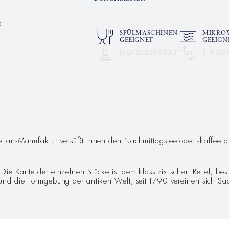
e
SPÜLMASCHINEN
MIKRO
GEEIGNET
GEEIGN
.
HANDGEDRUCKT
24K GO
G
lan-Manufaktur versüßt Ihnen den Nachmittagstee oder -kaffee a
e Kante der einzelnen Stücke ist dem klassizistischen Relief, be
nd die Formgebung der antiken Welt, seit 1790 vereinen sich Sach