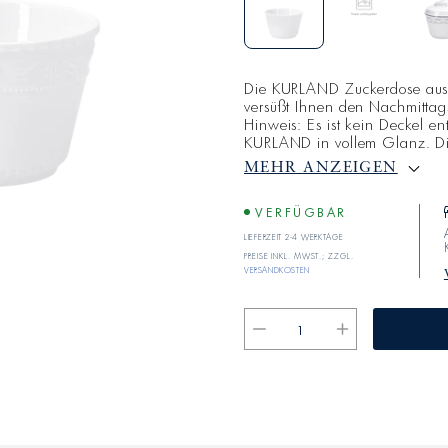
Die KURLAND Zuckerdose aus 
versüßt Ihnen den Nachmittags
Hinweis: Es ist kein Deckel e
KURLAND in vollem Glanz. Die
klassizistischen Relief, best
MEHR ANZEIGEN
Perlen, geziert. KURLAND ist
Formgebung der antiken Welt, 
Strenge und S
VERFÜGBAR
Lieferzeit 2-4 Werktage
Preise inkl. MwSt.; zzgl.
Versandkosten
Verringere
Erhöhe
die
die
Menge
Menge
für
für
KURLAND
KURLAND