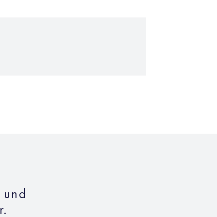
n und
r.