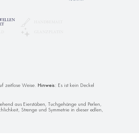
WELLEN
HANDBEMALT
ET
LD
GLANZPLATIN
uf zeitlose Weise.
Hinweis:
Es ist kein Deckel
stehend aus Eierstäben, Tuchgehänge und Perlen,
lichkeit, Strenge und Symmetrie in dieser edlen,