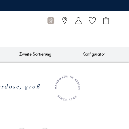
Wunschliste
Warenkorb
0
Artikel
Zweite Sortierung
Konfigurator
dose, groß