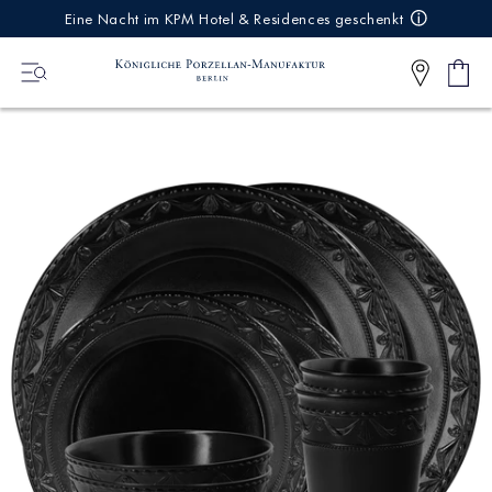
IREKT
Eine Nacht im KPM Hotel & Residences geschenkt
ZUM
NHALT
Ware
0
Artikel