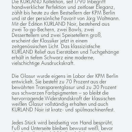
Die KURLAND Kollektion, seit 1790 Inbegriff
handwerklicher Perfektion und zeitloser Eleganz,
zählt bis heute zu den Bestsellern der KPM Berlin
und ist der persönliche Favorit von Jörg Woltmann.
Mit der Edition KURLAND Noir, bestehend aus
zwei To-go-Bechern, zwei Bowls, zwei
Desserttellern und zwei Speisetellern groß,
erscheint der Klassiker jetzt in einem
zeitgenössischen Licht. Das klassizistische
KURLAND Relief aus Eierstäben und Tuchgehänge
erhält in tiefem Schwarz eine moderne,
vielschichtige Ausdruckskraft.
Die Glasur wurde eigens im Labor der KPM Berlin
entwickelt. Sie besteht zu 70 Prozent aus der
bewährten Transparentglasur und zu 30 Prozent
aus schwarzen Farbpigmenten – so bleibt die
hervorragende Widerstandskraft der klassischen
weißen Glasur vollständig erhalten und auch
KURLAND Noir ist kratz- und spülmaschinenfest.
Jedes Stück wird beidseitig von Hand besprüht,
Fuß und Unterseite bleiben bewusst weiß, bevor