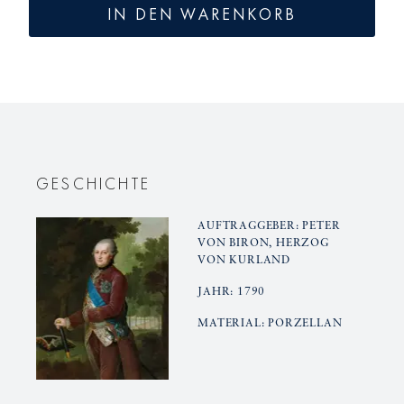
für
für
IN DEN WARENKORB
KURLAND
KURLAN
NOIR
NOIR
Duo-
Duo-
Set
Set
GESCHICHTE
AUFTRAGGEBER: PETER
VON BIRON, HERZOG
VON KURLAND
JAHR: 1790
MATERIAL: PORZELLAN