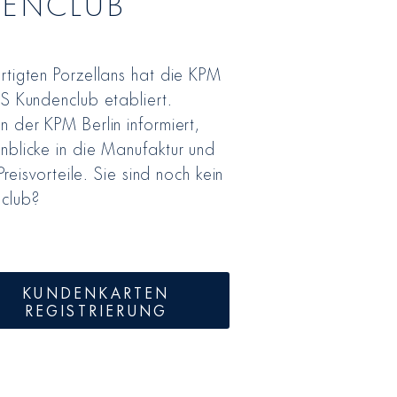
DENCLUB
rtigten Porzellans hat die KPM
SS Kundenclub etabliert.
n der KPM Berlin informiert,
nblicke in die Manufaktur und
Preisvorteile. Sie sind noch kein
club?
KUNDENKARTEN
REGISTRIERUNG