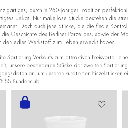
inzigartiges, durch in 260-jähriger Tradition perfekti
rtigtes Unikat. Nur makellose Stücke bestehen die str
rnannt. Doch auch jene Stücke, die die finale Kontroll
ie Geschichte des Berliner Porzellans, sowie der Man
für den edlen Werkstoff zum Leben erweckt haben.
te-Sortierung-Verkaufs zum attraktiven Preisvorteil e
keit, unsere besonderen Stücke der zweiten Sortieru
Zugangsdaten an, um unseren kuratierten Einzelstücken
 WEISS Kundenclub.