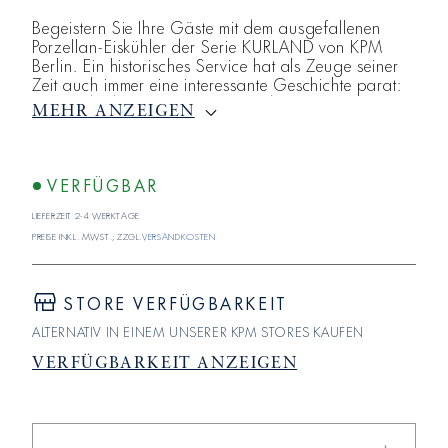
Begeistern Sie Ihre Gäste mit dem ausgefallenen
Porzellan-Eiskühler der Serie KURLAND von KPM
Berlin. Ein historisches Service hat als Zeuge seiner
Zeit auch immer eine interessante Geschichte parat:
So wurde der Eiskühler zur Zeit des Klassizismus für
MEHR ANZEIGEN
das Kühlen von Kaviar verwendet. Ebenso war es
damals üblich, anstelle des Weines die Gläser zu
kühlen. Ganz historisch wird Ihr KPM Eiskühler im
Dekor „Herzog von Kurland“. Bestellen Sie bequem
VERFÜGBAR
von Zuhause im KPM Berlin Online-Shop. Das
Lieferzeit 2-4 Werktage
Service KURL
Preise inkl. MwSt.; zzgl.
Versandkosten
STORE VERFÜGBARKEIT
ALTERNATIV IN EINEM UNSERER KPM STORES KAUFEN
VERFÜGBARKEIT ANZEIGEN
Verringere
Erhöhe