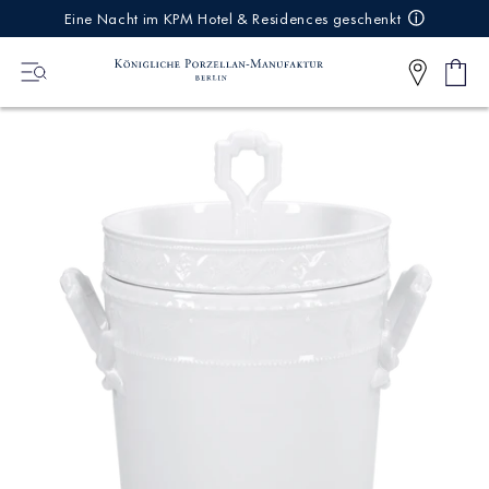
IREKT
Eine Nacht im KPM Hotel & Residences geschenkt
ZUM
NHALT
Ware
0
Artikel