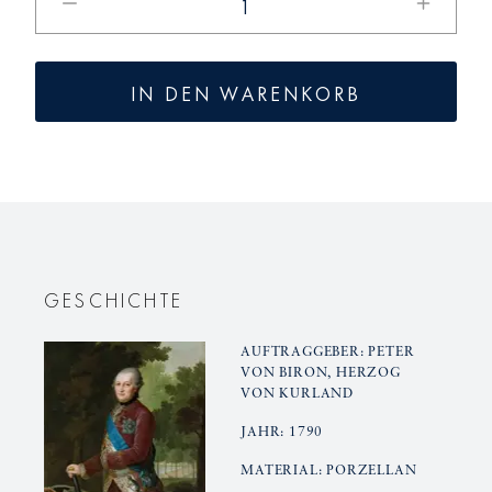
die
die
Menge
Menge
für
für
IN DEN WARENKORB
KURLAND
KURLAN
Eiskühler
Eiskühler
GESCHICHTE
AUFTRAGGEBER: PETER
VON BIRON, HERZOG
VON KURLAND
JAHR: 1790
MATERIAL: PORZELLAN