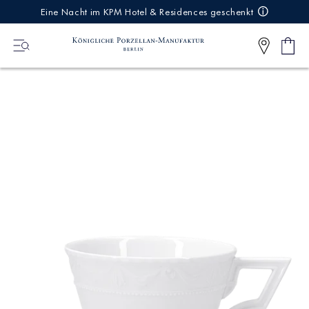
IREKT
Eine Nacht im KPM Hotel & Residences geschenkt
ZUM
NHALT
Ware
0
Artikel