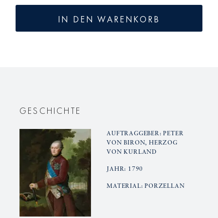
Menge
Menge
für
für
IN DEN WARENKORB
KURLAND
KURLAN
Büro
Büro
Obertasse
Obertas
GESCHICHTE
AUFTRAGGEBER: PETER
VON BIRON, HERZOG
VON KURLAND
JAHR: 1790
MATERIAL: PORZELLAN