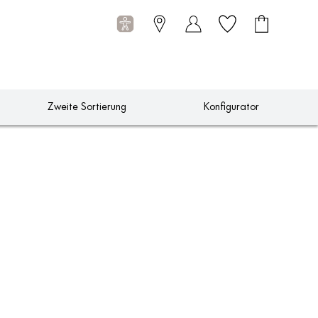
Wunschliste
Warenkorb
0
Artikel
Zweite Sortierung
Konfigurator